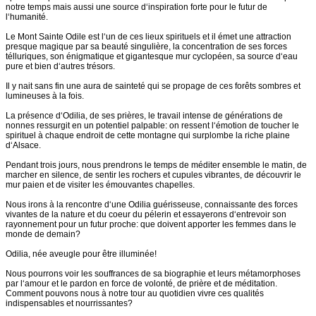
notre temps mais aussi une source d‘inspiration forte pour le futur de
l‘humanité.
Le Mont Sainte Odile est l‘un de ces lieux spirituels et il émet une attraction
presque magique par sa beauté singulière, la concentration de ses forces
télluriques, son énigmatique et gigantesque mur cyclopéen, sa source d‘eau
pure et bien d‘autres trésors.
Il y nait sans fin une aura de sainteté qui se propage de ces forêts sombres et
lumineuses à la fois.
La présence d‘Odilia, de ses prières, le travail intense de générations de
nonnes ressurgit en un potentiel palpable: on ressent l‘émotion de toucher le
spirituel à chaque endroit de cette montagne qui surplombe la riche plaine
d‘Alsace.
Pendant trois jours, nous prendrons le temps de méditer ensemble le matin, de
marcher en silence, de sentir les rochers et cupules vibrantes, de découvrir le
mur paien et de visiter les émouvantes chapelles.
Nous irons à la rencontre d‘une Odilia guérisseuse, connaissante des forces
vivantes de la nature et du coeur du pélerin et essayerons d‘entrevoir son
rayonnement pour un futur proche: que doivent apporter les femmes dans le
monde de demain?
Odilia, née aveugle pour être illuminée!
Nous pourrons voir les souffrances de sa biographie et leurs métamorphoses
par l‘amour et le pardon en force de volonté, de prière et de méditation.
Comment pouvons nous à notre tour au quotidien vivre ces qualités
indispensables et nourrissantes?