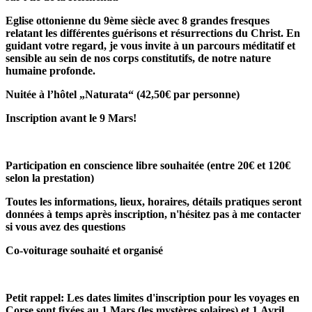
Eglise ottonienne du 9ème siècle avec 8 grandes fresques
relatant les différentes guérisons et résurrections du Christ. En
guidant votre regard, je vous invite à un parcours méditatif et
sensible au sein de nos corps constitutifs, de notre nature
humaine profonde.
Nuitée à l’hôtel „Naturata“ (42,50€ par personne)
Inscription
avant le 9 Mars!
Participation en conscience libre souhaitée (entre 20€ et 120€
selon la prestation)
Toutes les informations, lieux, horaires, détails pratiques seront
données à temps après inscription, n'hésitez pas à me contacter
si vous avez des questions
Co-voiturage souhaité et organisé
Petit rappel: Les
dates limites d'inscription pour les voyages en
Corse
sont fixées au
1.Mars (les mystères solaires) et 1.Avril