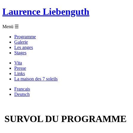
Laurence Liebenguth
​ Menü ☰​
Programme
Galerie
Les anges
Stages
Vita
Presse
Links
La maison des 7 soleils
Français
Deutsch
SURVOL DU PROGRAMME